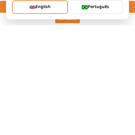
English
Português
Contacto
Keller HCW GmbH
Pyrometer Systems
Carl-Keller-Straße 2-10
49479 Ibbenbüren, Germany
Telefon +49 (0) 5451 850
ps@keller.de
Links
Legal Notice
Privacy
GTC