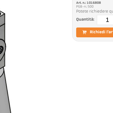
Art. n.: 1016808
PGB-n.: 500
Potete richiedere qu
Quantità:
Richiedi l'a