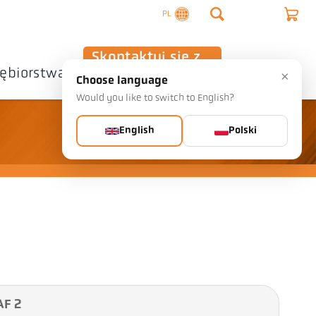
PL
Skontaktuj się z
iębiorstwa
nami
×
Choose language
Would you like to switch to English?
English
Polski
AF 2