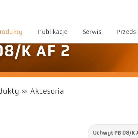
rodukty
Publikacje
Serwis
Przeds
08/K AF 2
dukty
Akcesoria
Uchwyt PB 08/K 