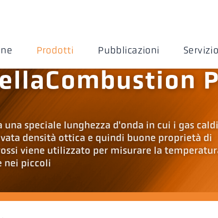
one
Prodotti
Pubblicazioni
Servizi
CellaCombustion 
 una speciale lunghezza d'onda in cui i gas cald
ata densità ottica e quindi buone proprietà di
rossi viene utilizzato per misurare la temperatur
e nei piccoli