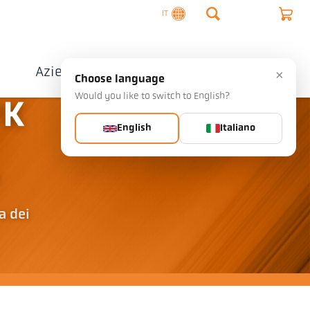
IT
o
Azienda
Contatto
×
Choose language
Would you like to switch to English?
PK
English
Italiano
i
a dei