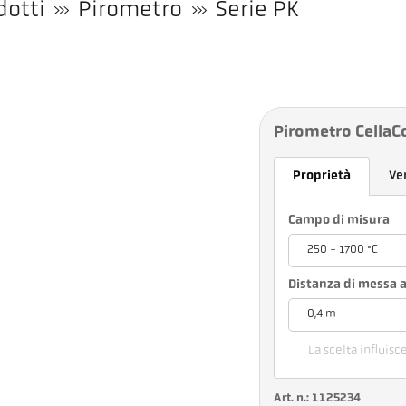
dotti
Pirometro
Serie PK
Pirometro CellaC
Proprietà
Ve
Campo di misura
250 - 1700 °C
Distanza di messa a
0,4 m
La scelta influisc
Art. n.: 1125234