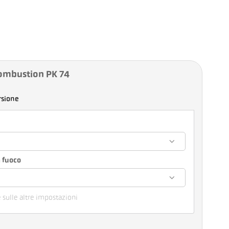
ombustion PK 74
rsione
 fuoco
e sulle altre impostazioni