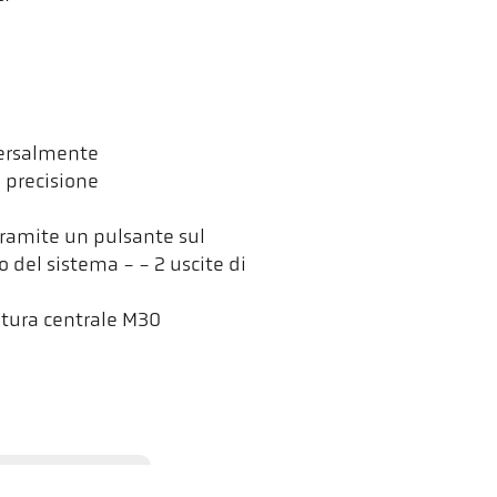
versalmente
i precisione
tramite un pulsante sul
o del sistema - - 2 uscite di
atura centrale M30