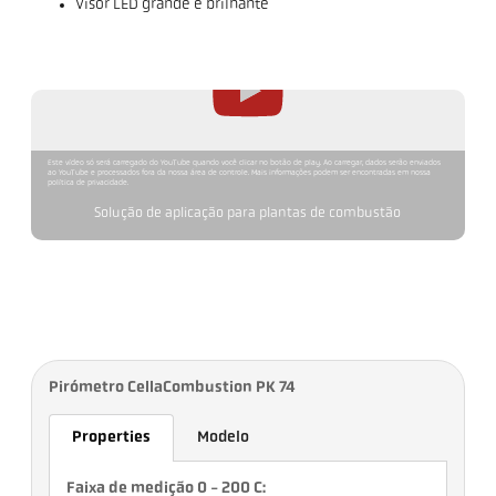
Visor LED grande e brilhante
Este vídeo só será carregado do YouTube quando você clicar no botão de play. Ao carregar, dados serão enviados
ao YouTube e processados fora da nossa área de controle. Mais informações podem ser encontradas em nossa
política de privacidade.
Solução de aplicação para plantas de combustão
Pirómetro CellaCombustion PK 74
Properties
Modelo
Faixa de medição 0 - 200 C: