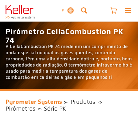
PT
Pirómetro CellaCombustion PK
74
A CellaCombustion PK 74 mede em um comprimento de
onda especial no qual os gases quentes, contendo
carbono, têm uma alta densidade óptica e, portanto, boas
propriedades de radiação. O termômetro infravermelho é
usado para medir a temperatura dos gases de
combustão em caldeiras a gás e em pequenos si
Pyrometer Systems
Produtos
Pirómetros
Série PK