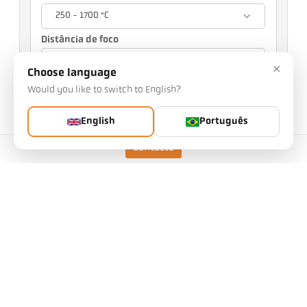
250 - 1700 °C
Distância de foco
0,4 m
×
Choose language
Sua seleção terá repercussões em outras
Would you like to switch to English?
configurações
English
Português
Nº da peça: 1125234
Número PGB: 500
Contacto
Pode solicitar este artigo a nós
Quantidade:
Solicitar artigo
Modelo
CellaCombustion PK 74 BF 1
Faixa de medição 0 - 200
250 - 1700 °C
C:
Campo de medição
7 mm