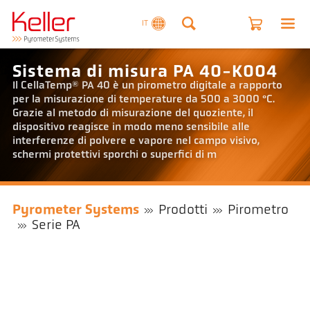
IT
Sistema di misura PA 40-K004
Il CellaTemp® PA 40 è un pirometro digitale a rapporto
per la misurazione di temperature da 500 a 3000 °C.
Grazie al metodo di misurazione del quoziente, il
dispositivo reagisce in modo meno sensibile alle
interferenze di polvere e vapore nel campo visivo,
schermi protettivi sporchi o superfici di m
Pyrometer Systems
Prodotti
Pirometro
Serie PA