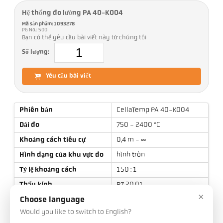
Hệ thống đo lường PA 40-K004
Mã sản phẩm: 1093278
PG No.: 500
Bạn có thể yêu cầu bài viết này từ chúng tôi
Số lượng:
Yêu cầu bài viết
Phiên bản
CellaTemp PA 40-K004
Dải đo
750 - 2400 °C
Khoảng cách tiêu cự
0,4 m - ∞
Hình dạng của khu vực đo
hình tròn
Tỷ lệ khoảng cách
150 : 1
Thấu kính
PZ 20.01
×
Nguyên tắc đo
hai màu
Choose language
Would you like to switch to English?
Tùy chọn thiết bị ngắm
Thông qua thấu kính