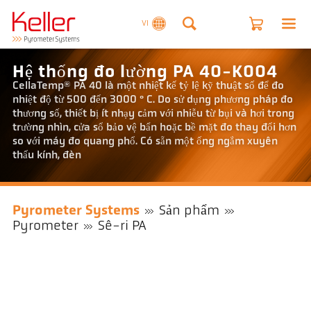
VI
Hệ thống đo lường PA 40-K004
CellaTemp® PA 40 là một nhiệt kế tỷ lệ kỹ thuật số để đo
nhiệt độ từ 500 đến 3000 ° C. Do sử dụng phương pháp đo
thương số, thiết bị ít nhạy cảm với nhiễu từ bụi và hơi trong
trường nhìn, cửa sổ bảo vệ bẩn hoặc bề mặt đo thay đổi hơn
so với máy đo quang phổ. Có sẵn một ống ngắm xuyên
thấu kính, đèn
Pyrometer Systems
Sản phẩm
Pyrometer
Sê-ri PA