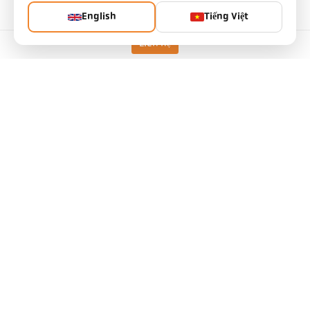
English
Tiếng Việt
Liên hệ
Thông số kỹ thuật
Tải xuống
Tính toán trường nhìn
Phụ kiện
Tính toán độ phát xạ
Yêu cầu ứng dụng