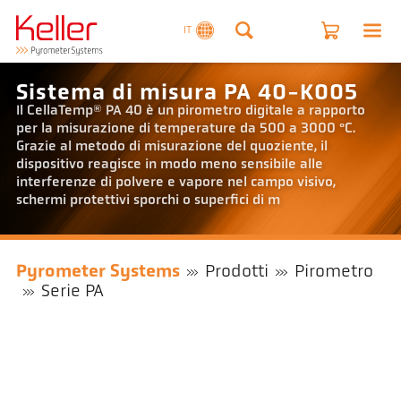
IT
Sistema di misura PA 40-K005
Il CellaTemp® PA 40 è un pirometro digitale a rapporto
per la misurazione di temperature da 500 a 3000 °C.
Grazie al metodo di misurazione del quoziente, il
dispositivo reagisce in modo meno sensibile alle
interferenze di polvere e vapore nel campo visivo,
schermi protettivi sporchi o superfici di m
Pyrometer Systems
Prodotti
Pirometro
Serie PA