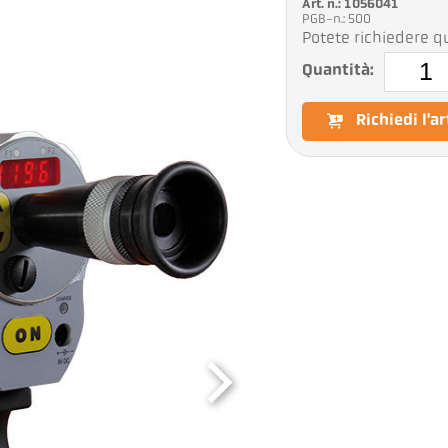
Art. n.: 1056041
PGB-n.: 500
Potete richiedere qu
Quantità:
Richiedi l'a