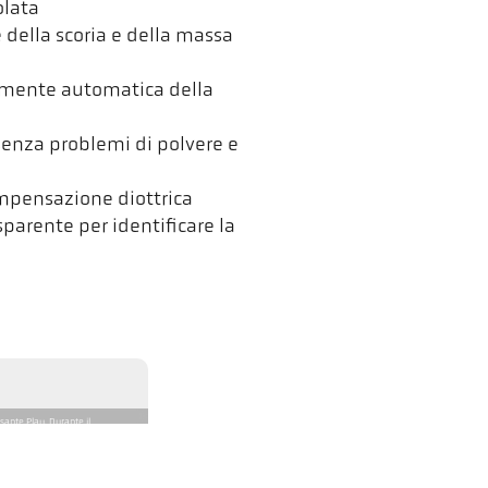
olata
e della scoria e della massa
amente automatica della
enza problemi di polvere e
ompensazione diottrica
sparente per identificare la
sante Play. Durante il
ti al di fuori della nostra
informativa sulla privacy.
laCast