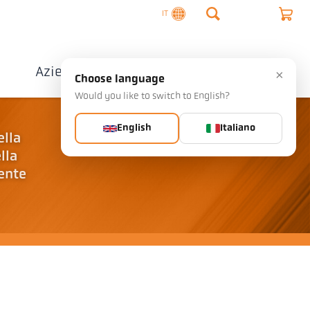
IT
o
Azienda
Contatto
×
Choose language
Would you like to switch to English?
English
Italiano
ella
lla
mente