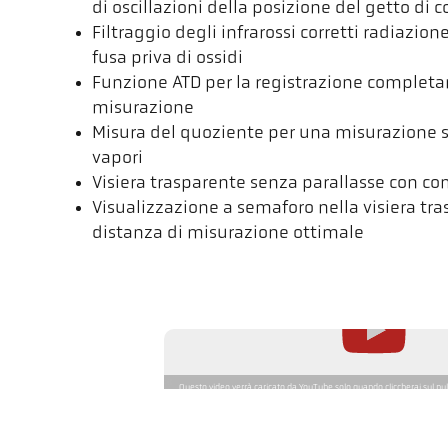
di oscillazioni della posizione del getto di c
Filtraggio degli infrarossi corretti radiazion
fusa priva di ossidi
Funzione ATD per la registrazione complet
misurazione
Misura del quoziente per una misurazione s
vapori
Visiera trasparente senza parallasse con c
Visualizzazione a semaforo nella visiera tra
distanza di misurazione ottimale
Questo video verrà caricato da YouTube solo quando cliccherai sul pul
caricamento, i dati vengono trasmessi a YouTube, dove vengono elabora
sfera di influenza. Maggiori informazioni sono disponibili nella nostra 
Soluzione applicativa Cel