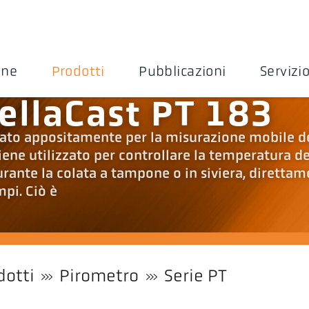
one
Prodotti
Pubblicazioni
Servizi
ellaCast PT 183
ppato appositamente per la misurazione mobile d
iene utilizzato per controllare la temperatura de
rante la colata a tampone o in siviera, diretta
pi. Ciò è
dotti
Pirometro
Serie PT