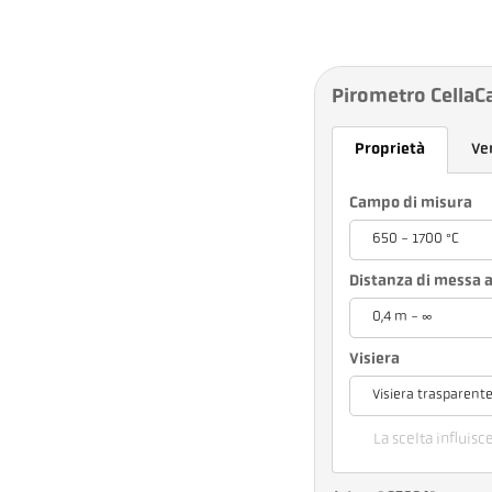
Pirometro CellaC
Proprietà
Ve
Campo di misura
650 - 1700 °C
Distanza di messa a
0,4 m - ∞
Visiera
Visiera trasparent
La scelta influisc