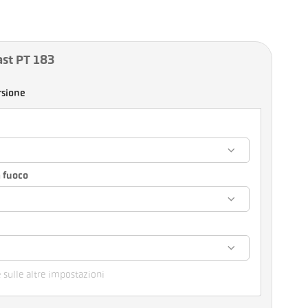
ast PT 183
rsione
 fuoco
e
e sulle altre impostazioni