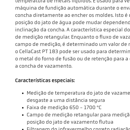
temperatura de metais líquidos. É usado para ve
máquina de fundição automática durante o en
concha diretamente ao encher os moldes. Isto é 
posição do jato de água pode mudar dependend
inclinação da concha. A característica especial d
de medição retangular. Enquanto o fluxo de vaz
campo de medição, é determinado um valor de m
o CellaCast PT 183 pode ser usado para determin
o metal do forno de fusão ou de retenção para a
a concha de vazamento.
Características especiais:
Medição de temperatura do jato de vazam
desgaste a uma distância segura
Faixa de medição 650 - 1700 °C
Campo de medição retangular para mediç
posição do jato de vazamento flutua
Filtragem do infravermelho correto radiaçã