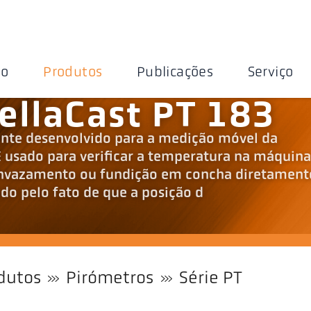
ão
Produtos
Publicações
Serviço
ellaCast PT 183
ente desenvolvido para a medição móvel da
É usado para verificar a temperatura na máquina
envazamento ou fundição em concha diretament
do pelo fato de que a posição d
dutos
Pirómetros
Série PT