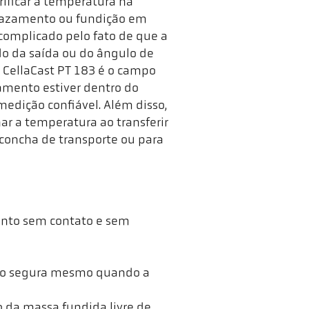
rificar a temperatura na
vazamento ou fundição em
complicado pelo fato de que a
o da saída ou do ângulo de
o CellaCast PT 183 é o campo
amento estiver dentro do
edição confiável. Além disso,
ar a temperatura ao transferir
 concha de transporte ou para
ento sem contato e sem
ão segura mesmo quando a
o da massa fundida livre de