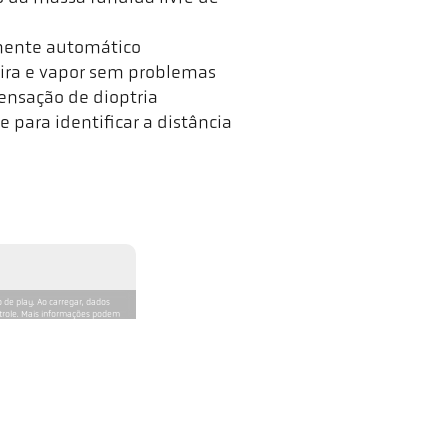
lmente automático
ira e vapor sem problemas
ensação de dioptria
 para identificar a distância
 de play. Ao carregar, dados
ntrole. Mais informações podem
laCast