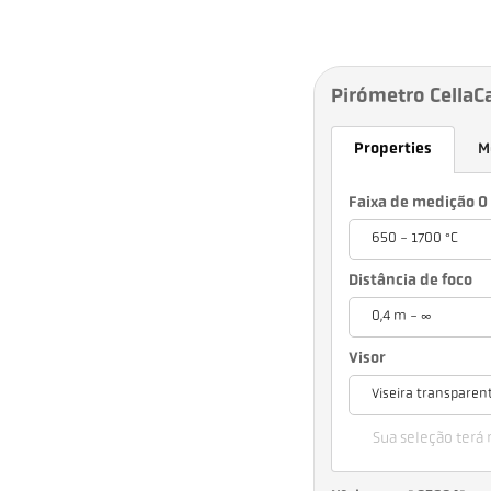
Pirómetro CellaC
Properties
M
Faixa de medição 0 
650 - 1700 °C
Distância de foco
0,4 m - ∞
Visor
Viseira transparen
Sua seleção terá