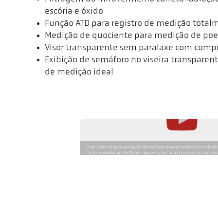
escória e óxido
Função ATD para registro de medição tota
Medição de quociente para medição de poe
Visor transparente sem paralaxe com comp
Exibição de semáforo no viseira transparente
de medição ideal
Este vídeo só será carregado do YouTube quando você clicar no botão
serão enviados ao YouTube e processados fora da nossa área de co
ser encontradas em nossa política de privacidade.
Solução de aplicação Cel