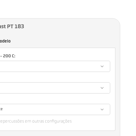
ast PT 183
odelo
- 200 C:
te
 repercussões em outras configurações