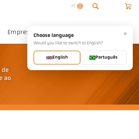
PT
Empresa
Contacto
×
Choose language
Would you like to switch to English?
English
Português
 de
e ao