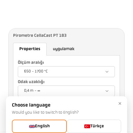
Pirometre CellaCast PT 183
Properties
uygulamak
Ölçüm aralığı
650 - 1700 °C
Odak uzaklığı
0,4 m - ∞
Görüş
×
Choose language
İçten bakış
Would you like to switch to English?
Seçiminiz diğer ayarları etkileyecektir
English
Türkçe