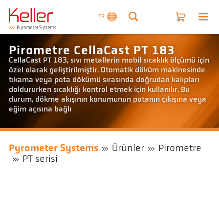
TR
Pirometre CellaCast PT 183
CellaCast PT 183, sıvı metallerin mobil sıcaklık ölçümü için
özel olarak geliştirilmiştir. Otomatik döküm makinesinde
tıkama veya pota dökümü sırasında doğrudan kalıpları
doldururken sıcaklığı kontrol etmek için kullanılır. Bu
durum, dökme akışının konumunun potanın çıkışına veya
eğim açısına bağlı
Pyrometer Systems
Ürünler
Pirometre
PT serisi