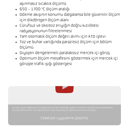
aşınmasız sıcaklık ölçümü
650 - 1700 °C ölçüm aralığı
Dökme akışının konumu dalgalansa bile güvenilir ölçüm
için dikdörtgen ölçüm alanı
Cürufsuz ve oksitsiz eriyiğin doğru kızılötesi
radyasyonunun filtrelenmesi
Tam otomatik ölçüm değeri alımı için ATD işlevi
Toz ve buhar varlığında parazitsiz ölçüm için bölüm
ölçümü
Diyoptri dengelemeli paralakssız mercek içi görüş
Optimum ölçüm mesafesini göstermek için mercek içi
görüşte trafik ışığı göstergesi
Bu video, oynat düğmesine tıkladığınızda YouTube tarafından yüklenir. Yükleme sırasında, bizim kontrolümüz
dışında işlenen veriler YouTube'a aktarılır. Daha fazla bilgi için gizlilik politikamızı inceleyin.
CellaCast uygulama çözümü