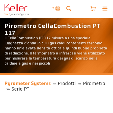
IT
Pirometro CellaCombustion PT
117
Il CellaCombustion PT 117 misura a una speciale
lunghezza d'onda in cui i gas caldi contenenti carbonio
hanno un'elevata densità ottica e quindi buone proprietà
di radiazione. Il termometro a infrarossi viene utilizzato
per misurare la temperatura dei gas di scarico nelle
caldaie a gas e nei piccoli
Pyrometer Systems
Prodotti
Pirometro
Serie PT