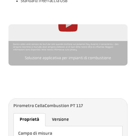
Standard: interfaccia USB
Questo video verrà caricato da YouTube solo quando cliccherai sul pulsante Play. Durante il caricamento, i dati
vengono trasmessi a YouTube, dove vengono elaborati al di fuori della nostra sfera di influenza. Maggiori
informazioni sono disponibili nella nostra informativa sulla privacy.
Soluzione applicativa per impianti di combustione
Pirometro CellaCombustion PT 117
Proprietà
Versione
Campo di misura