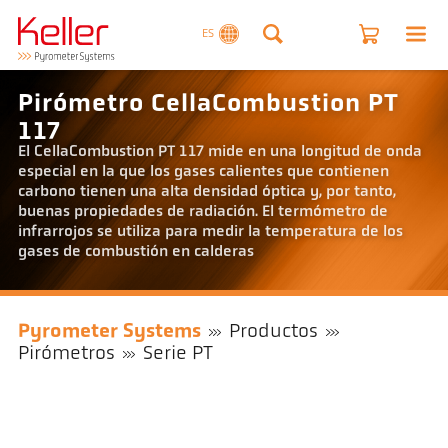
ES
Pirómetro CellaCombustion PT
117
El CellaCombustion PT 117 mide en una longitud de onda
especial en la que los gases calientes que contienen
carbono tienen una alta densidad óptica y, por tanto,
buenas propiedades de radiación. El termómetro de
infrarrojos se utiliza para medir la temperatura de los
gases de combustión en calderas
Pyrometer Systems
Productos
Pirómetros
Serie PT