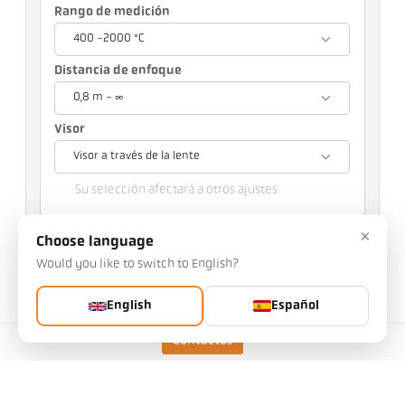
Rango de medición
400 -2000 °C
Distancia de enfoque
0,8 m - ∞
Visor
Visor a través de la lente
Su selección afectará a otros ajustes
×
n.o de artículo: 1082602
Choose language
n.o PGB: 500
Puede solicitarnos este artículo
Would you like to switch to English?
Cantidad:
English
Español
Solicitar artículo
Contactos
Versión
CellaCombustion PT 117 AF