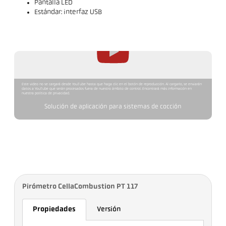
Pantalla LED
Estándar: interfaz USB
Este video no se cargará desde YouTube hasta que haga clic en el botón de reproducción. Al cargarlo, se enviarán
datos a YouTube que serán procesados fuera de nuestro ámbito de control. Encontrará más información en
nuestra política de privacidad.
Solución de aplicación para sistemas de cocción
Pirómetro CellaCombustion PT 117
Propiedades
Versión