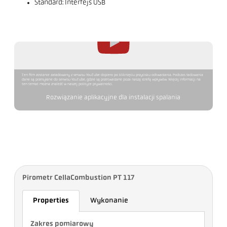
Standard: Interfejs USB
Ten film zostanie załadowany z serwisu YouTube dopiero po kliknięciu przycisku odtwarzania. Podczas ładowania
dane są przesyłane do serwisu YouTube, gdzie są przetwarzane poza naszą strefą wpływów. Więcej informacji na
ten temat można znaleźć w naszej polityce prywatności.
Rozwiązanie aplikacyjne dla instalacji spalania
Pirometr CellaCombustion PT 117
Properties
Wykonanie
Zakres pomiarowy