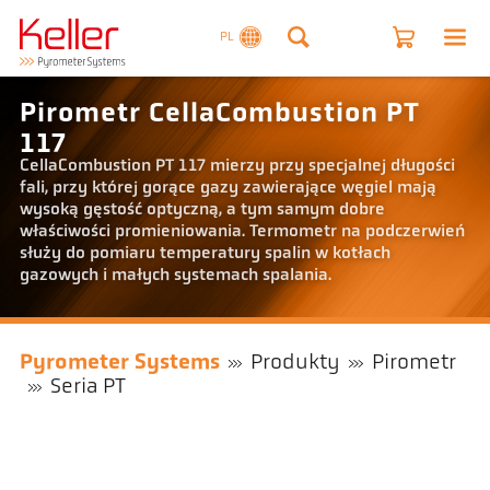
PL
Pirometr CellaCombustion PT
117
CellaCombustion PT 117 mierzy przy specjalnej długości
fali, przy której gorące gazy zawierające węgiel mają
wysoką gęstość optyczną, a tym samym dobre
właściwości promieniowania. Termometr na podczerwień
służy do pomiaru temperatury spalin w kotłach
gazowych i małych systemach spalania.
Pyrometer Systems
Produkty
Pirometr
Seria PT