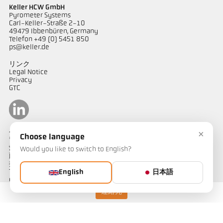
Keller HCW GmbH
Pyrometer Systems
Carl-Keller-Straße 2-10
49479 Ibbenbüren, Germany
Telefon +49 (0) 5451 850
ps@keller.de
リンク
Legal Notice
Privacy
GTC
ケラーパイロメータージャパン
×
Choose language
〒487-0035
愛知県春日井市
Would you like to switch to English?
藤山台1-4-1
担当：山田
Telephone: 090-1754-1909
English
日本語
e-mail: kellerjapan@outlook.jp
連絡先