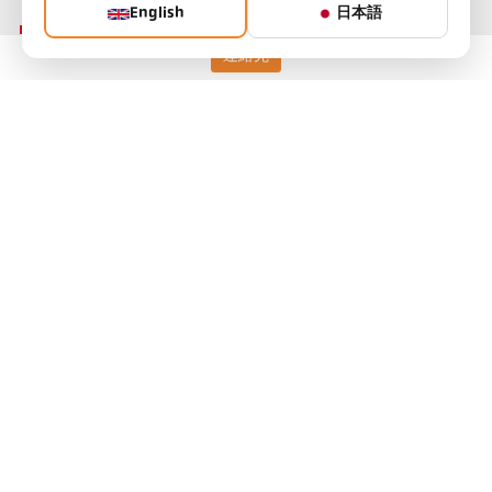
English
日本語
連絡先
Keller HCW GmbH
Pyrometer Systems
Carl-Keller-Straße 2-10
49479 Ibbenbüren, Germany
Telefon +49 (0) 5451 850
ps@keller.de
リンク
Legal Notice
Privacy
GTC