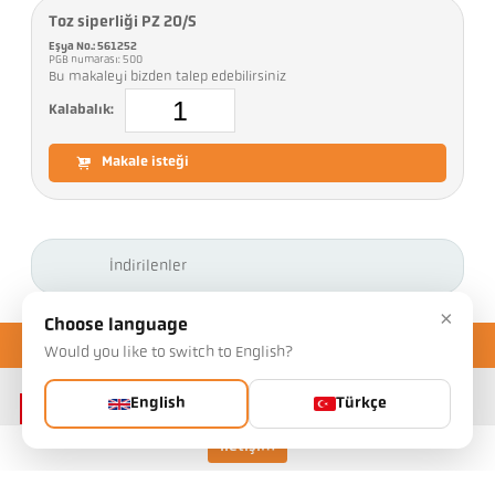
Toz siperliği PZ 20/S
Eşya No.: 561252
PGB numarası: 500
Bu makaleyi bizden talep edebilirsiniz
Kalabalık:
Makale isteği
İndirilenler
×
Choose language
Would you like to switch to English?
English
Türkçe
İletişim