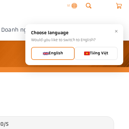
VI
Doanh nghiệp
Liên hệ
×
Choose language
Would you like to switch to English?
English
Tiếng Việt
20/S