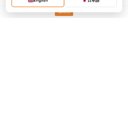
English
日本語
測定原理
2色
照準オプション
レンズを通しての視準
連絡先
テクニカルデータ
ダウンロード
測定フィールド計算機
アクセサリー
放射率計算機
アプリケーションリクエスト