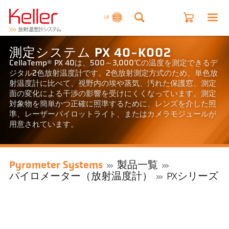
JA
測定システム PX 40-K002
CellaTemp® PX 40は、500～3,000℃の温度を測定できるデ
ジタル2色放射温度計です。2色放射測定方式のため、単色放
射温度計に比べて、視野内の埃や蒸気、汚れた保護窓、測定
面の変化による干渉の影響を受けにくくなっています。測定
対象物を簡単かつ正確に照準するために、レンズを介した照
準、レーザーパイロットライト、またはカメラモジュールが
用意されています。
Pyrometer Systems
製品一覧
パイロメーター（放射温度計）
PXシリーズ