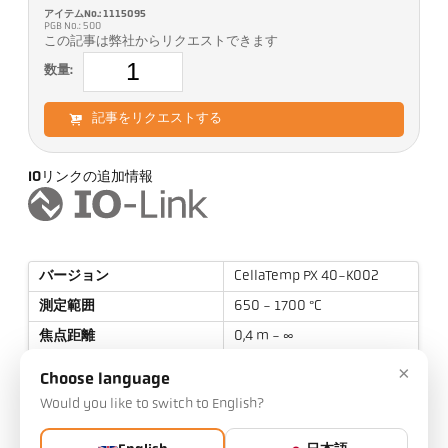
アイテムNo.: 1115095
PGB No.: 500
この記事は弊社からリクエストできます
数量:
記事をリクエストする
IOリンクの追加情報
バージョン
CellaTemp PX 40-K002
測定範囲
650 - 1700 °C
焦点距離
0,4 m - ∞
測定エリアの形状
丸
×
Choose language
距離比率
80 : 1
Would you like to switch to English?
目標
PZ 20.01