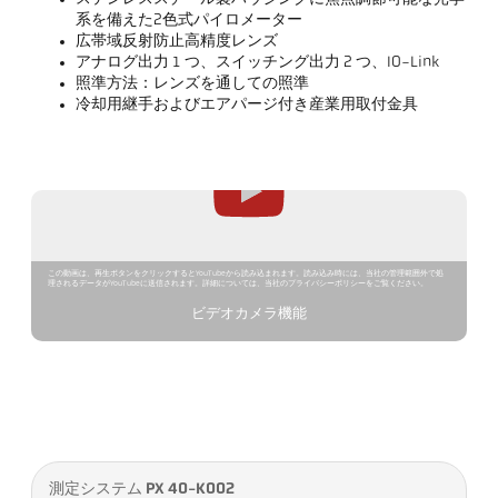
系を備えた2色式パイロメーター
広帯域反射防止高精度レンズ
アナログ出力 1 つ、スイッチング出力 2 つ、IO-Link
照準方法：レンズを通しての照準
冷却用継手およびエアパージ付き産業用取付金具
この動画は、再生ボタンをクリックするとYouTubeから読み込まれます。読み込み時には、当社の管理範囲外で処
理されるデータがYouTubeに送信されます。詳細については、当社のプライバシーポリシーをご覧ください。
ビデオカメラ機能
測定システム PX 40-K002