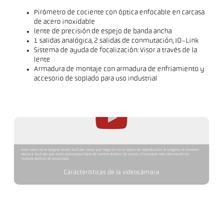
Pirómetro de cociente con óptica enfocable en carcasa
de acero inoxidable
lente de precisión de espejo de banda ancha
1 salidas analógica, 2 salidas de conmutación, IO-Link
Sistema de ayuda de focalización: Visor a través de la
lente
Armadura de montaje con armadura de enfriamiento y
accesorio de soplado para uso industrial
Este video no se cargará desde YouTube hasta que haga clic en el botón de reproducción. Al cargarlo, se enviarán
datos a YouTube que serán procesados fuera de nuestro ámbito de control. Encontrará más información en
nuestra política de privacidad.
Características de la videocámara