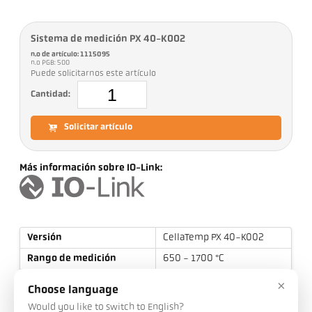
Sistema de medición PX 40-K002
n.o de artículo: 1115095
n.o PGB: 500
Puede solicitarnos este artículo
Cantidad:
Solicitar artículo
Más información sobre IO-Link:
Versión
CellaTemp PX 40-K002
Rango de medición
650 - 1700 °C
Distancia de enfoque
0,4 m - ∞
×
Choose language
Forma del campo de
redondo
Would you like to switch to English?