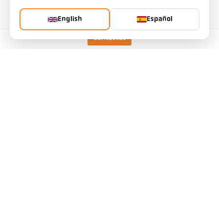
visión
Relación óptica
80 : 1
English
Español
Objetivo
PZ 20.01
Contactos
Principio de medición
de cociente
Dispositivo de mira
Visor a través de la lente
Datos técnicos
Descargas
Calculadora del campo de medición
Accesorios
Calcular la emisividad