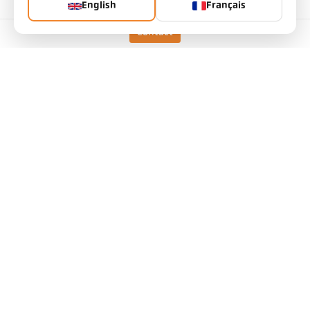
English
Français
Principe de mesure
bichromatique
Contact
Option de visée
Visée optique
Données techniques
Téléchargements
Calculatrice taille de cible
Accessoires
Calculatrice d'émissivité
Demande d’application