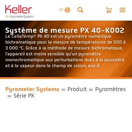
FR
Système de mesure PX 40-K002
Le CellaTemp® PX 40 est un pyromètre numérique
bichromatique pour la mesure de températures de 500 à
3 000 °C. Grâce à la méthode de mesure bichromatique,
l'appareil est moins sensible qu'un pyromètre
monochromatique aux perturbations dues à la poussière
et à la vapeur dans le champ de vision, aux d
Pyrometer Systems
Produit
Pyromètres
Série PX