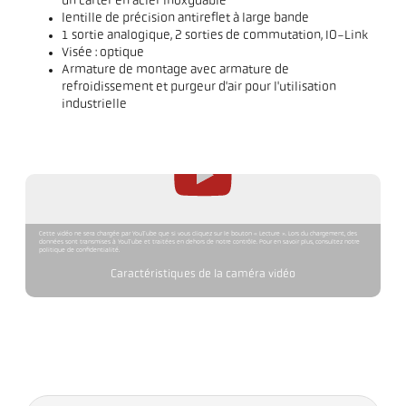
un carter en acier inoxydable
lentille de précision antireflet à large bande
1 sortie analogique, 2 sorties de commutation, IO-Link
Visée : optique
Armature de montage avec armature de
refroidissement et purgeur d'air pour l'utilisation
industrielle
Cette vidéo ne sera chargée par YouTube que si vous cliquez sur le bouton « Lecture ». Lors du chargement, des
données sont transmises à YouTube et traitées en dehors de notre contrôle. Pour en savoir plus, consultez notre
politique de confidentialité.
Caractéristiques de la caméra vidéo