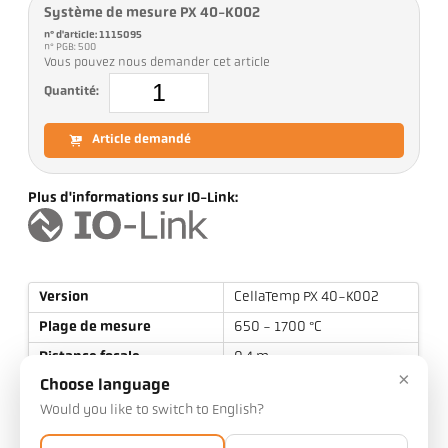
Système de mesure PX 40-K002
n° d'article: 1115095
n° PGB: 500
Vous pouvez nous demander cet article
Quantité:
Article demandé
Plus d'informations sur IO-Link:
Version
CellaTemp PX 40-K002
Plage de mesure
650 - 1700 °C
Distance focale
0,4 m - ∞
×
Choose language
Forme de la cible
rond
Would you like to switch to English?
Rapport optique
80 : 1
Objectif
PZ 20.01