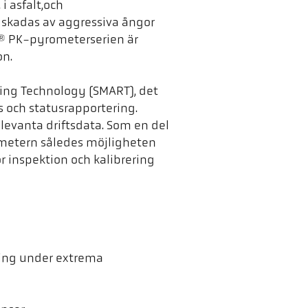
i asfalt,och
 skadas av aggressiva ångor
® PK-pyrometerserien är
on.
ting Technology (SMART), det
s och statusrapportering.
elevanta driftsdata. Som en del
metern således möjligheten
r inspektion och kalibrering
ning under extrema