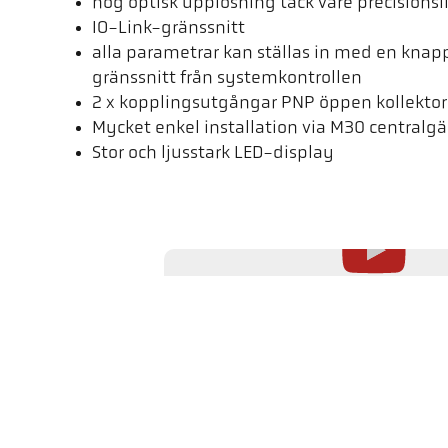
hög optisk upplösning tack vare precisionsl
IO-Link-gränssnitt
alla parametrar kan ställas in med en knapp 
gränssnitt från systemkontrollen
2 x kopplingsutgångar PNP öppen kollektor
Mycket enkel installation via M30 centralg
Stor och ljusstark LED-display
Denna video laddas först från YouTube när du klickar på play-knapp
data till YouTube, som behandlas utanför vårt inflytande. Mer informat
integritetspolicy.
Förbättrad & smart CellaTemp 