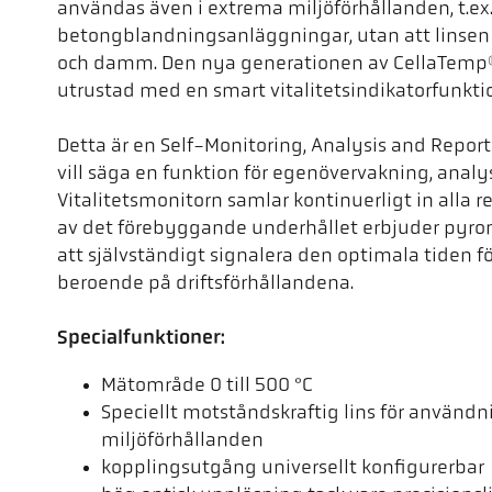
användas även i extrema miljöförhållanden, t.ex. 
betongblandningsanläggningar, utan att linsen
och damm. Den nya generationen av CellaTemp
utrustad med en smart vitalitetsindikatorfunkti
Detta är en Self-Monitoring, Analysis and Repor
vill säga en funktion för egenövervakning, analy
Vitalitetsmonitorn samlar kontinuerligt in alla r
av det förebyggande underhållet erbjuder pyro
att självständigt signalera den optimala tiden fö
beroende på driftsförhållandena.
Specialfunktioner:
Mätområde 0 till 500 °C
Speciellt motståndskraftig lins för använd
miljöförhållanden
kopplingsutgång universellt konfigurerbar