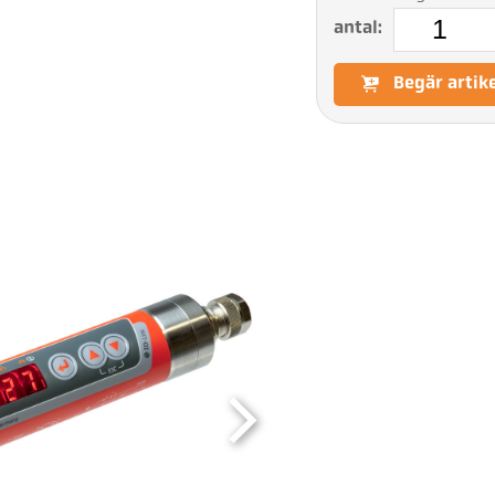
antal:
Begär artik