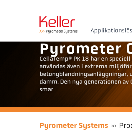
Applikationslö
Pyrometer 
CellaTemp® PK 18 har en speciell 
användas även i extrema miljöförhå
betongblandningsanläggningar, ut
damm. Den nya generationen av 
smar
Pyrometer Systems
Pro