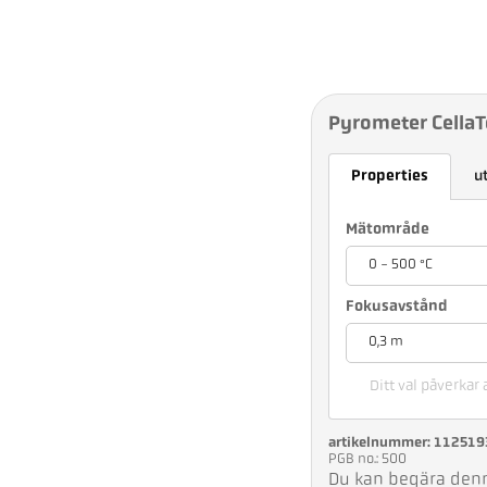
Pyrometer Cella
Properties
u
Mätområde
0 - 500 °C
Fokusavstånd
0,3 m
Ditt val påverkar 
artikelnummer: 112519
PGB no.: 500
Du kan begära denna