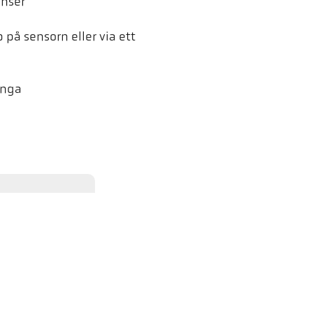
inser
på sensorn eller via ett
änga
en. Vid laddningen överförs
ion finns i vår
PK Pyrometer