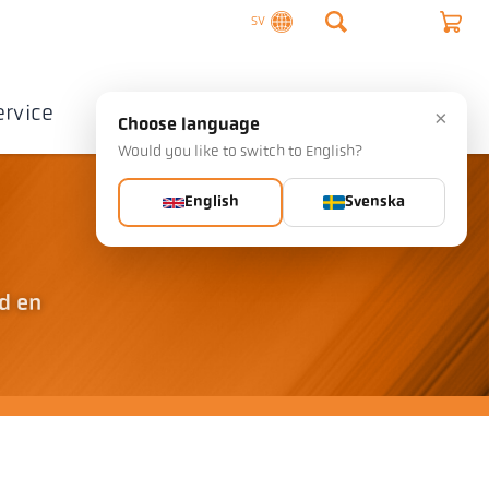
SV
ervice
Företag
Kontakta
×
Choose language
Would you like to switch to English?
English
Svenska
d en