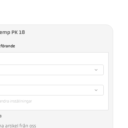
Temp PK 18
tförande
andra inställningar
3
 artikel från oss