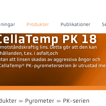
sningar
Produkter
Publikationer
S
CellaTemp PK 18
motståndskraftig lins. Detta gör att den kan
llanden, t.ex. i asfalt,och
an att linsen skadas av aggressiva ångor och
CellaTemp® PK-pyrometerserien är utrustad me
dukter
Pyrometer
PK-serien