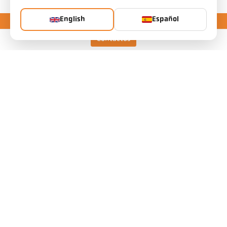
English
Español
Contactos
Keller HCW GmbH
Pyrometer Systems
Carl-Keller-Straße 2-10
49479 Ibbenbüren, Germany
Telefon +49 (0) 5451 850
ps@keller.de
Enlaces
Aviso legal
Política de privacidad
Términos y condiciones