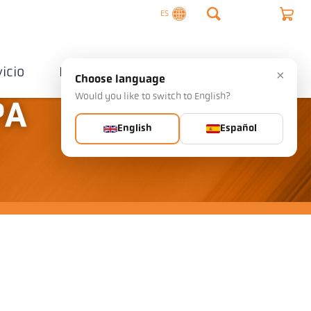
ES
vicio
Empresa
Contactos
×
Choose language
Would you like to switch to English?
PA
English
Español