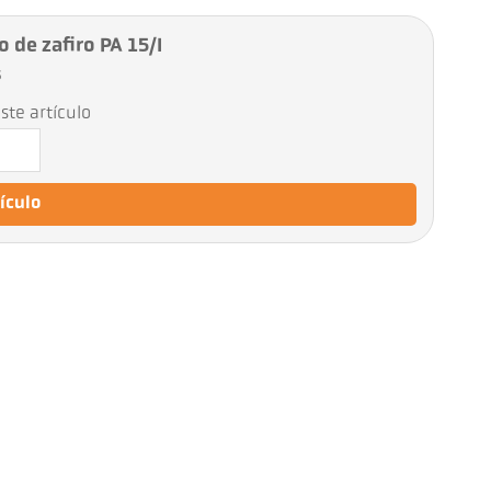
o de zafiro PA 15/I
5
ste artículo
tículo