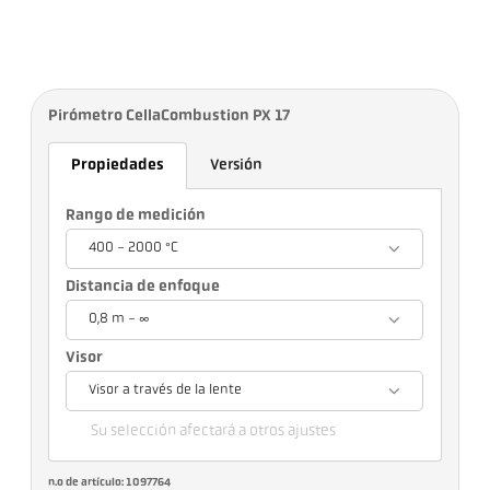
Pirómetro CellaCombustion PX 17
Propiedades
Versión
Rango de medición
400 - 2000 °C
Distancia de enfoque
0,8 m - ∞
Visor
Visor a través de la lente
Su selección afectará a otros ajustes
n.o de artículo: 1097764