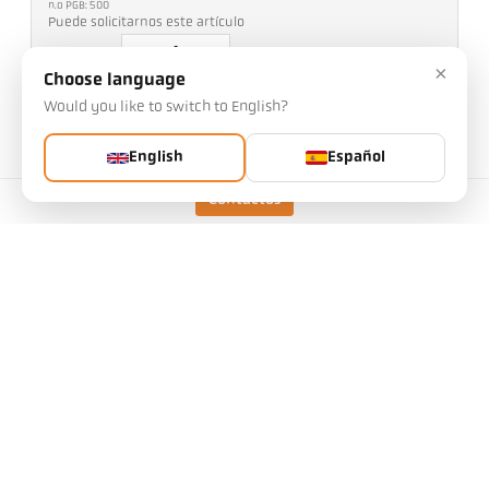
n.o PGB: 500
Puede solicitarnos este artículo
Cantidad:
×
Choose language
Would you like to switch to English?
Solicitar artículo
English
Español
Más información sobre IO-Link:
Contactos
Versión
CellaCombustion PX 17 AF
1
/D
Rango de medición
400 - 2000 °C
Distancia de enfoque
0,8 m - ∞
Forma del campo de
redondo
visión
Relación óptica
75 : 1
Objetivo
PZ 15.03