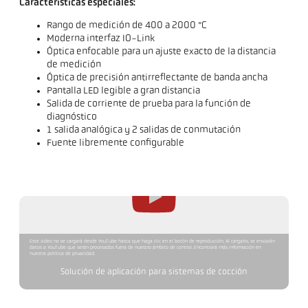
Características especiales:
Rango de medición de 400 a 2000 °C
Moderna interfaz IO-Link
Óptica enfocable para un ajuste exacto de la distancia
de medición
Óptica de precisión antirreflectante de banda ancha
Pantalla LED legible a gran distancia
Salida de corriente de prueba para la función de
diagnóstico
1 salida analógica y 2 salidas de conmutación
Fuente libremente configurable
Este video no se cargará desde YouTube hasta que haga clic en el botón de reproducción. Al cargarlo, se enviarán
datos a YouTube que serán procesados fuera de nuestro ámbito de control. Encontrará más información en
nuestra política de privacidad.
Solución de aplicación para sistemas de cocción