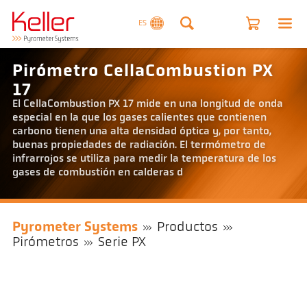
ES
Pirómetro CellaCombustion PX
17
El CellaCombustion PX 17 mide en una longitud de onda
especial en la que los gases calientes que contienen
carbono tienen una alta densidad óptica y, por tanto,
buenas propiedades de radiación. El termómetro de
infrarrojos se utiliza para medir la temperatura de los
gases de combustión en calderas d
Pyrometer Systems
Productos
Pirómetros
Serie PX