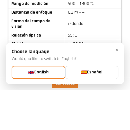
Rango de medición
500 - 1400 °C
Distancia de enfoque
0,3 m - ∞
Forma del campo de
redondo
visión
Relación óptica
55 : 1
Objetivo
PZ 20.08
×
Choose language
Principio de medición
de cociente
Would you like to switch to English?
Dispositivo de mira
Visor a través de la lente
English
Español
Contactos
Datos técnicos
Descargas
Calculadora del campo de medición