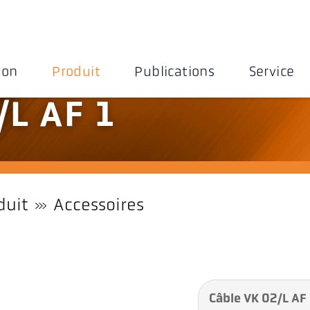
ion
Produit
Publications
Service
/L AF 1
duit
Accessoires
Câble VK 02/L AF