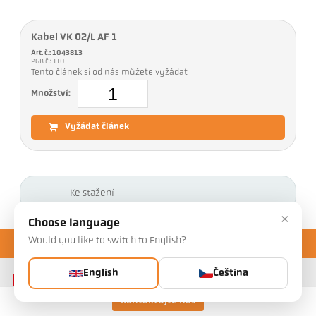
Kabel VK 02/L AF 1
Art. č.: 1043813
PGB č.: 110
Tento článek si od nás můžete vyžádat
Množství:
Vyžádat článek
Ke stažení
×
Choose language
Would you like to switch to English?
English
Čeština
Kontaktujte nás