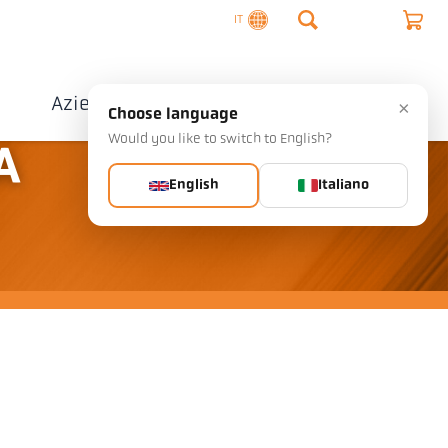
IT
o
Azienda
Contatto
×
Choose language
Would you like to switch to English?
A
English
Italiano