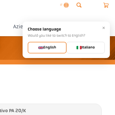
IT
o
Azienda
Contatto
×
Choose language
Would you like to switch to English?
K
English
Italiano
tivo PA 20/K