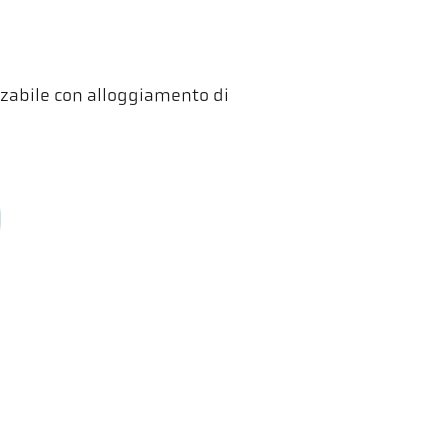
zzabile con alloggiamento di
ler HCW GmbH
Links
ometer Systems
Avviso legale