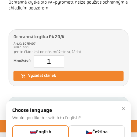
Ochranná krytka pro PA-pyrometr, nelze použít s ochranným a
chladicím pouzdrem
Ochranná krytka PA 20/K
Art. č.: 1075407
PGB č.: 500
Tento článek si od nás můžete vyžádat
Množství:
Vyžádat článek
Ke stažení
×
Choose language
Would you like to switch to English?
English
Čeština