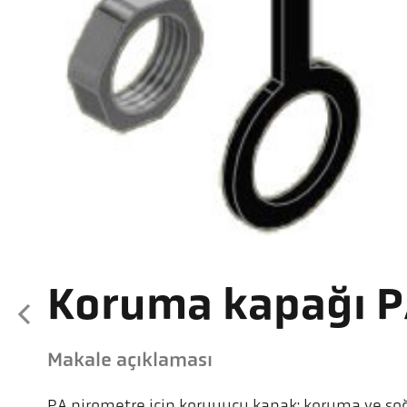
Koruma kapağı P
Makale açıklaması
PA pirometre için koruyucu kapak; koruma ve so