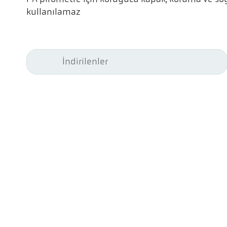
kullanılamaz
İndirilenler
Kel
Pyr
Car
494
Ge
Tel
ps@