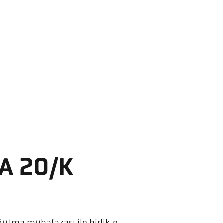
A 20/K
ğutma muhafazası ile birlikte