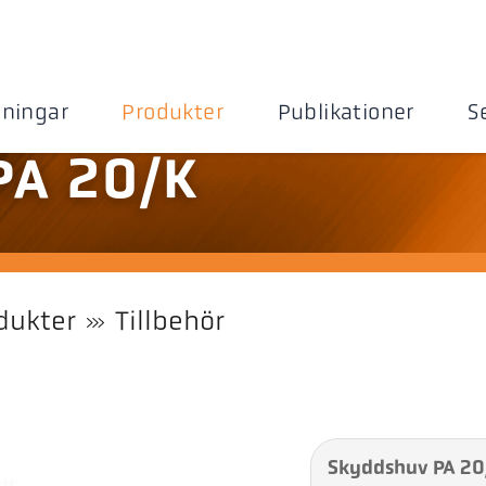
sningar
Produkter
Publikationer
S
PA 20/K
dukter
Tillbehör
Skyddshuv PA 20