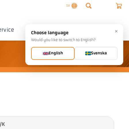
SV
ervice
Företag
Kontakta
×
Choose language
Would you like to switch to English?
English
Svenska
/K