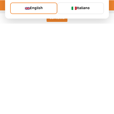
English
Italiano
Contatto
Keller HCW GmbH
Pyrometer Systems
Carl-Keller-Straße 2-10
49479 Ibbenbüren, Alemania
Telefon +49 (0) 5451 850
ps@keller.de
Links
Avviso legale
Informativa sulla privacy
Termini e condizioni