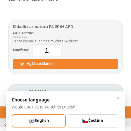
Chladicí armatura PA 20/M AF 1
Art. č.: 1027765
PGB č.: 500
Tento článek si od nás můžete vyžádat
Množství:
Vyžádat článek
Ke stažení
×
Choose language
Would you like to switch to English?
English
Čeština