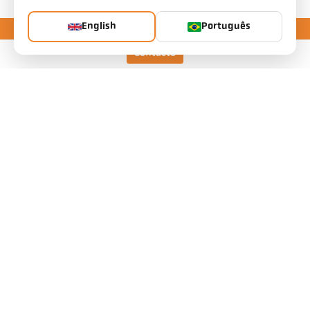
English
Português
Contacto
Keller HCW GmbH
Pyrometer Systems
Carl-Keller-Straße 2-10
49479 Ibbenbüren, Germany
Telefon +49 (0) 5451 850
ps@keller.de
Links
Legal Notice
Privacy
GTC