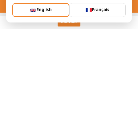
English
Français
Contact
Keller HCW GmbH
Pyrometer Systems
Carl-Keller-Straße 2-10
49479 Ibbenbüren, Allemagne
Telefon +49 (0) 5451 850
ps@keller.de
Liens
Mentions légales
Vie privée
CGV