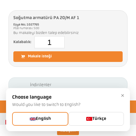
Soğutma armatürü PA 20/M AF 1
Eşya No.: 1027765
PGB numarası: 500
Bu makaleyi bizden talep edebilirsiniz
Kalabalık:
Makale isteği
İndirilenler
×
Choose language
Would you like to switch to English?
English
Türkçe
İletişim