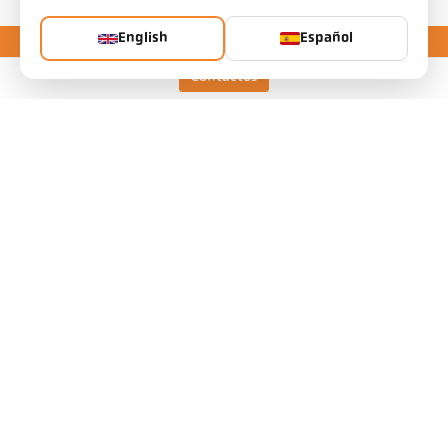
English
Español
Contactos
Keller HCW GmbH
Pyrometer Systems
Carl-Keller-Straße 2-10
49479 Ibbenbüren, Germany
Telefon +49 (0) 5451 850
ps@keller.de
Enlaces
Aviso legal
Política de privacidad
Términos y condiciones