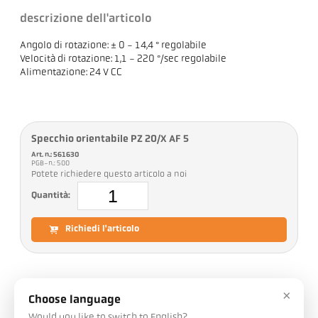
descrizione dell'articolo
Angolo di rotazione: ± 0 - 14,4 ° regolabile
Velocità di rotazione: 1,1 - 220 °/sec regolabile
Alimentazione: 24 V CC
Specchio orientabile PZ 20/X AF 5
Art. n.: 561630
PGB-n.: 500
Potete richiedere questo articolo a noi
Quantità:
Richiedi l'articolo
×
Download
Choose language
Would you like to switch to English?