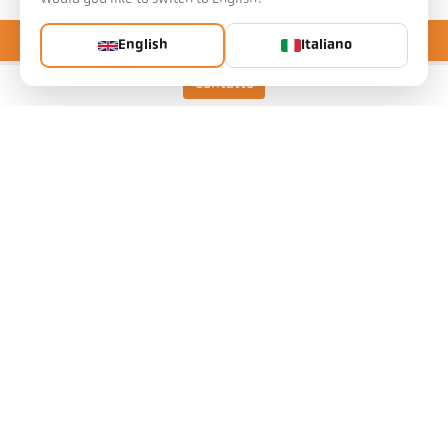
English
Italiano
Contatto
Keller HCW GmbH
Pyrometer Systems
Carl-Keller-Straße 2-10
49479 Ibbenbüren, Alemania
Telefon +49 (0) 5451 850
ps@keller.de
Links
Avviso legale
Informativa sulla privacy
Termini e condizioni