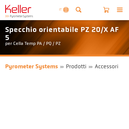
IT
Specchio orientabile PZ 20/X AF
5
per Cella Temp PA / PQ / PZ
Pyrometer Systems
Prodotti
Accessori