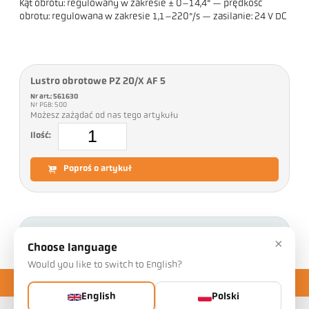
Kąt obrotu: regulowany w zakresie ± 0–14,4° — prędkość
obrotu: regulowana w zakresie 1,1–220°/s — zasilanie: 24 V DC
Lustro obrotowe PZ 20/X AF 5
Nr art.: 561630
Nr PGB: 500
Możesz zażądać od nas tego artykułu
Ilość:
Poproś o artykuł
Pliki do pobrania
×
Choose language
Would you like to switch to English?
English
Polski