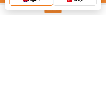
English
Türkçe
İletişim
Keller HCW GmbH
Pyrometer Systems
Carl-Keller-Straße 2-10
49479 Ibbenbüren, Germany
Telefon +49 (0) 5451 850
ps@keller.de
Bağlantılar
Legal Notice
Privacy
GTC