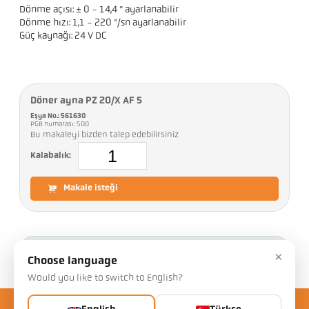
Dönme açısı: ± 0 - 14,4 ° ayarlanabilir
Dönme hızı: 1,1 - 220 °/sn ayarlanabilir
Güç kaynağı: 24 V DC
Döner ayna PZ 20/X AF 5
Eşya No.: 561630
PGB numarası: 500
Bu makaleyi bizden talep edebilirsiniz
Kalabalık:
Makale isteği
İndirilenler
×
Choose language
Would you like to switch to English?