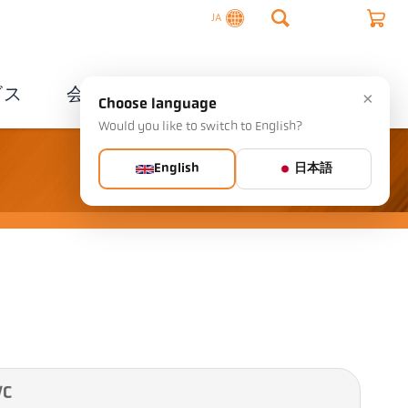
JA
ビス
会社概要
連絡先
×
Choose language
Would you like to switch to English?
English
日本語
/C