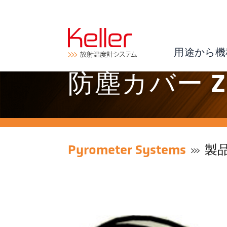
用途から機
防塵カバー ZA
Pyrometer Systems
製