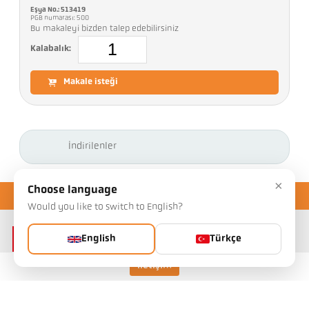
Eşya No.: 513419
PGB numarası: 500
Bu makaleyi bizden talep edebilirsiniz
Kalabalık:
Makale isteği
İndirilenler
×
Choose language
Would you like to switch to English?
English
Türkçe
İletişim