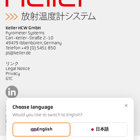
Keller HCW GmbH
Pyrometer Systems
Carl-Keller-Straße 2-10
49479 Ibbenbüren, Germany
Telefon +49 (0) 5451 850
ps@keller.de
リンク
Legal Notice
Privacy
GTC
×
ケラーパイロメータージャパン
Choose language
〒487-0035
Would you like to switch to English?
愛知県春日井市
藤山台1-4-1
担当：山田
English
日本語
Telephone: 090-1754-1909
e-mail: kellerjapan@outlook.jp