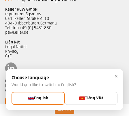
Keller HCW GmbH
Pyrometer Systems
Carl-Keller-Straße 2-10
49479 Ibbenbüren, Germany
Telefon +49 (0) 5451 850
ps@keller.de
Liên kết
Legal Notice
Privacy
GTC
×
Choose language
Liên hệ
Would you like to switch to English?
Bạn có câu hỏi về các giải pháp đo nhiệt độ của chúng tôi? Đội ngũ
của chúng tôi sẵn sàng hỗ trợ bạn.
English
Tiếng Việt
Liên hệ ngay
Liên hệ