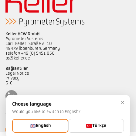
Keller HCW GmbH
Pyrometer Systems
Carl-Keller-Straße 2-10
49479 Ibbenbüren, Germany
Telefon +49 (0) 5451 850
ps@keller.de
Bağlantılar
Legal Notice
Privacy
GTC
×
Choose language
İletişim
Would you like to switch to English?
Sıcaklık ölçüm çözümlerimiz hakkında sorularınız mı var?
Ekibimiz size yardımcı olmaktan memnuniyet duyacaktır.
English
Türkçe
Bize ulaşın