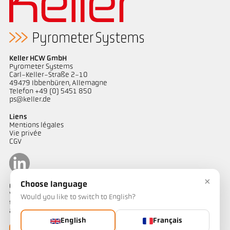
Keller HCW GmbH
Pyrometer Systems
Carl-Keller-Straße 2-10
49479 Ibbenbüren, Allemagne
Telefon +49 (0) 5451 850
ps@keller.de
Liens
Mentions légales
Vie privée
CGV
×
Choose language
Contact
Vous avez des questions concernant nos solutions de mesure de
Would you like to switch to English?
température ? Notre équipe se tient à votre disposition pour vous
accompagner.
English
Français