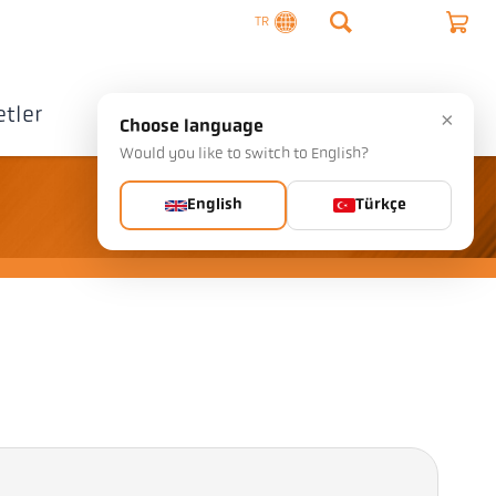
TR
tler
Şirket
İletişim
×
Choose language
Would you like to switch to English?
English
Türkçe