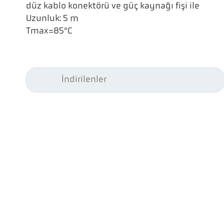
düz kablo konektörü ve güç kaynağı fişi ile
Uzunluk: 5 m
Tmax=85°C
İndirilenler
Kel
Pyr
Car
494
Ge