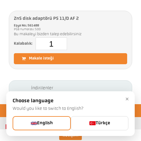
ZnS disk adaptörü PS 11/D AF 2
Eşya No.: 561488
PGB numarası: 500
Bu makaleyi bizden talep edebilirsiniz
Kalabalık:
Makale isteği
İndirilenler
×
Choose language
Would you like to switch to English?
English
Türkçe
İletişim